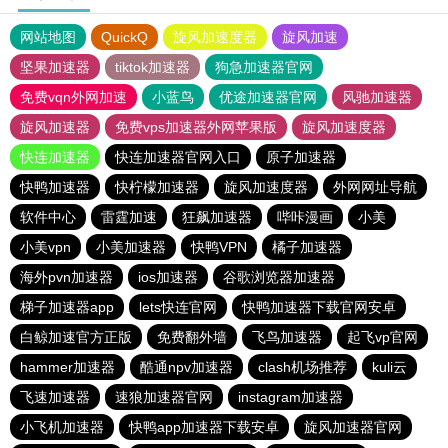
网站地图
QuickQ
旋风加速度器
旋风加速
坚果加速器
tiktok加速器
狗急加速器官网
免费vqn外网加速
小蓝鸟
优途加速器官网
风驰加速器
旋风加速器
免费vps加速器外网苹果版
旋风加速度器
快连加速器
快连加速器官网入口
原子加速器
快鸭加速器
快柠檬加速器
旋风加速度器
外网网址导航
软件中心
雷霆加速
狂飙加速器
哔咔漫画
小美
小美vpn
小美加速器
快鸭VPN
橘子加速器
海外pvn加速器
ios加速器
谷歌浏览器加速器
梯子加速器app
lets快连官网
快鸭加速器下载官网安卓
白鲸加速官方正版
免费翻外墙
飞鸟加速器
起飞vp官网
hammer加速器
酷通npv加速器
clash机场推荐
kuli云
飞速加速器
速狼加速器官网
instagram加速器
小飞机加速器
快鸭app加速器下载安卓
旋风加速器官网