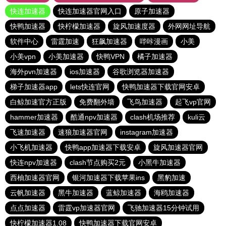
快连加速器
快连加速器官网入口
原子加速器
快鸭加速器
快柠檬加速器
旋风加速度器
外网网址导航
软件中心
雷霆加速
狂飙加速器
哔咔漫画
小美
小美vpn
小美加速器
快鸭VPN
橘子加速器
海外pvn加速器
ios加速器
谷歌浏览器加速器
梯子加速器app
lets快连官网
快鸭加速器下载官网安卓
白鲸加速官方正版
免费翻外墙
飞鸟加速器
起飞vp官网
hammer加速器
酷通npv加速器
clash机场推荐
kuli云
飞速加速器
速狼加速器官网
instagram加速器
小飞机加速器
快鸭app加速器下载安卓
旋风加速器官网
快连npv加速器
clash节点购买2元
小黑牛加速器
西柚加速器官网
银河加速器下载苹果ins
黑豹加速
云帆加速器
黑牛加速器
蓝鲸加速器
海鸥加速器
点点加速器
雷霆vp加速器官网
飞驰加速器15分钟试用
快柠檬加速器1.08
快鸭加速器下载官网安卓