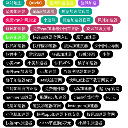
网站地图
QuickQ
旋风加速度器
旋风加速
坚果加速器
tiktok加速器
狗急加速器官网
免费vqn外网加速
小蓝鸟
优途加速器官网
风驰加速器
旋风加速器
免费vps加速器外网苹果版
旋风加速度器
快连加速器
快连加速器官网入口
原子加速器
快鸭加速器
快柠檬加速器
旋风加速度器
外网网址导航
软件中心
雷霆加速
狂飙加速器
哔咔漫画
小美
小美vpn
小美加速器
快鸭VPN
橘子加速器
海外pvn加速器
ios加速器
谷歌浏览器加速器
梯子加速器app
lets快连官网
快鸭加速器下载官网安卓
白鲸加速官方正版
免费翻外墙
飞鸟加速器
起飞vp官网
hammer加速器
酷通npv加速器
clash机场推荐
kuli云
飞速加速器
速狼加速器官网
instagram加速器
小飞机加速器
快鸭app加速器下载安卓
旋风加速器官网
快连npv加速器
clash节点购买2元
小黑牛加速器