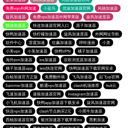
免费vqn外网加速
小蓝鸟
优途加速器官网
风驰加速器
旋风加速器
免费vps加速器外网苹果版
旋风加速度器
快连加速器
快连加速器官网入口
原子加速器
快鸭加速器
快柠檬加速器
旋风加速度器
外网网址导航
软件中心
雷霆加速
狂飙加速器
哔咔漫画
小美
小美vpn
小美加速器
快鸭VPN
橘子加速器
海外pvn加速器
ios加速器
谷歌浏览器加速器
梯子加速器app
lets快连官网
快鸭加速器下载官网安卓
白鲸加速官方正版
免费翻外墙
飞鸟加速器
起飞vp官网
hammer加速器
酷通npv加速器
clash机场推荐
kuli云
飞速加速器
速狼加速器官网
instagram加速器
小飞机加速器
快鸭app加速器下载安卓
旋风加速器官网
快连npv加速器
clash节点购买2元
小黑牛加速器
西柚加速器官网
银河加速器下载苹果ins
黑豹加速